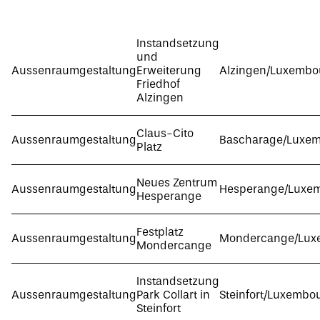
Instandsetzung
und
Aussenraumgestaltung
Erweiterung
Alzingen/Luxembo
Friedhof
Alzingen
Claus-Cito
Aussenraumgestaltung
Bascharage/Luxe
Platz
Neues Zentrum
Aussenraumgestaltung
Hesperange/Luxe
Hesperange
Festplatz
Aussenraumgestaltung
Mondercange/Lux
Mondercange
Instandsetzung
Aussenraumgestaltung
Park Collart in
Steinfort/Luxembo
Steinfort