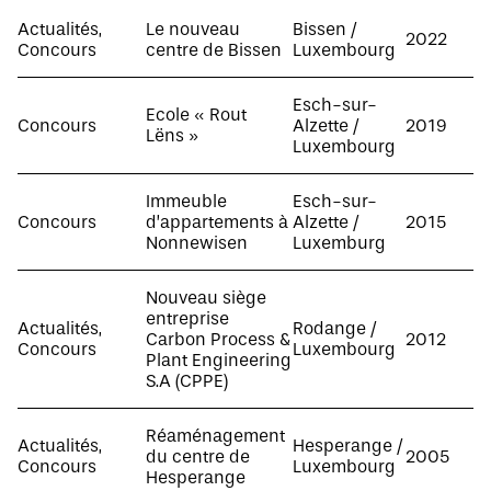
Actualités
,
Le nouveau
Bissen /
2022
Concours
centre de Bissen
Luxembourg
Esch-sur-
Ecole « Rout
Concours
Alzette /
2019
Lëns »
Luxembourg
Immeuble
Esch-sur-
Concours
d’appartements à
Alzette /
2015
Nonnewisen
Luxemburg
Nouveau siège
entreprise
Actualités
,
Rodange /
Carbon Process &
2012
Concours
Luxembourg
Plant Engineering
S.A (CPPE)
Réaménagement
Actualités
,
Hesperange /
du centre de
2005
Concours
Luxembourg
Hesperange