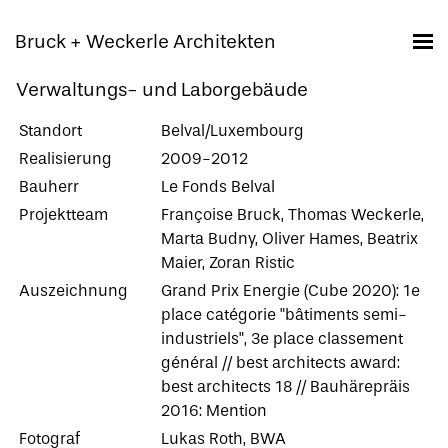
Bruck + Weckerle Architekten
Verwaltungs- und Laborgebäude
Standort
Belval/Luxembourg
Realisierung
2009-2012
Bauherr
Le Fonds Belval
Projektteam
Françoise Bruck, Thomas Weckerle,
Marta Budny, Oliver Hames, Beatrix
Maier, Zoran Ristic
Auszeichnung
Grand Prix Energie (Cube 2020): 1e
place catégorie "bâtiments semi-
industriels", 3e place classement
général // best architects award:
best architects 18 // Bauhärepräis
2016: Mention
Fotograf
Lukas Roth, BWA