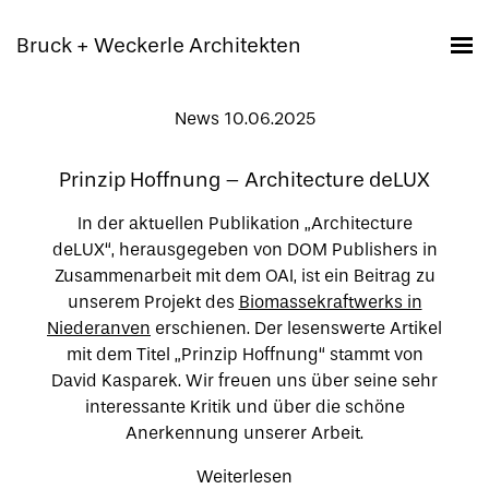
Bruck + Weckerle Architekten
News 27.02.2025
Concours Construction Acier
Wir freuen uns sehr, mitteilen zu dürfen, dass
die von uns in Zusammenarbeit mit InCA
Ingénieurs Conseils Associés entworfene
Passerelle der Ecole internationale in
Differdange anlässlich der Journée Concours
Acier Luxembourg in der Kategorie D
(Architektonische Elemente) des Concours
Construction Acier Belux 2024 nominiert wurde.
Mehr Informationen zu diesem Projekt: