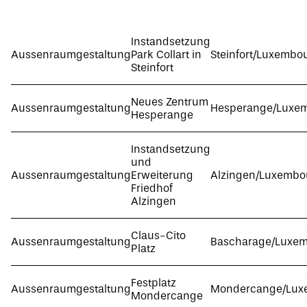
Instandsetzung
Aussenraumgestaltung
Park Collart in
Steinfort/Luxembo
Steinfort
Neues Zentrum
Aussenraumgestaltung
Hesperange/Luxe
Hesperange
Instandsetzung
und
Aussenraumgestaltung
Erweiterung
Alzingen/Luxembo
Friedhof
Alzingen
Claus-Cito
Aussenraumgestaltung
Bascharage/Luxe
Platz
Festplatz
Aussenraumgestaltung
Mondercange/Lux
Mondercange