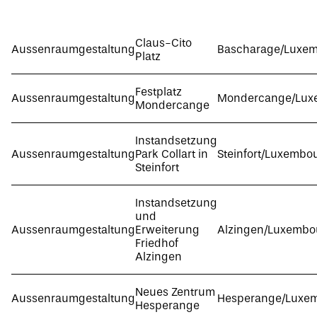
Claus-Cito
Aussenraumgestaltung
Bascharage/Luxe
Platz
Festplatz
Aussenraumgestaltung
Mondercange/Lux
Mondercange
Instandsetzung
Aussenraumgestaltung
Park Collart in
Steinfort/Luxembo
Steinfort
Instandsetzung
und
Aussenraumgestaltung
Erweiterung
Alzingen/Luxembo
Friedhof
Alzingen
Neues Zentrum
Aussenraumgestaltung
Hesperange/Luxe
Hesperange